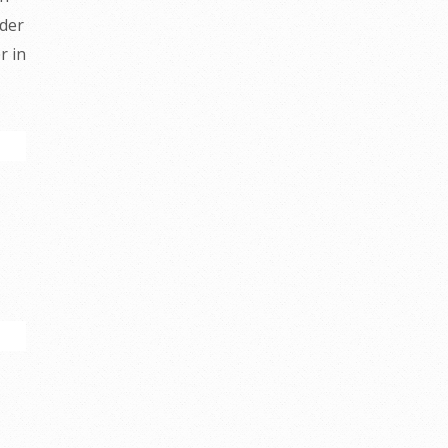
 der
r in