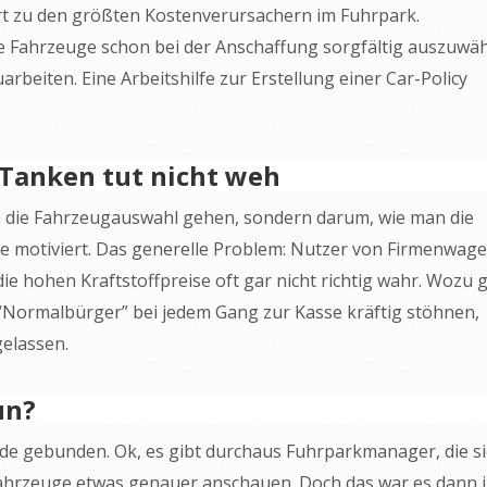
ört zu den größten Kostenverursachern im Fuhrpark.
e Fahrzeuge schon bei der Anschaffung sorgfältig auszuwä
rbeiten. Eine Arbeitshilfe zur Erstellung einer Car-Policy
 Tanken tut nicht weh
um die Fahrzeugauswahl gehen, sondern darum, wie man die
se motiviert. Das generelle Problem: Nutzer von Firmenwag
 hohen Kraftstoffpreise oft gar nicht richtig wahr. Wozu g
 “Normalbürger” bei jedem Gang zur Kasse kräftig stöhnen,
elassen.
un?
e gebunden. Ok, es gibt durchaus Fuhrparkmanager, die si
Fahrzeuge etwas genauer anschauen. Doch das war es dann 