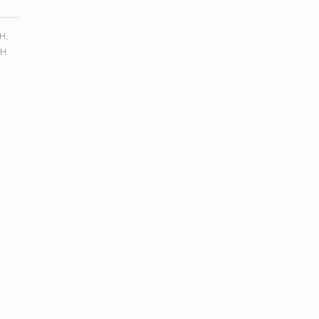
CH
,
CH