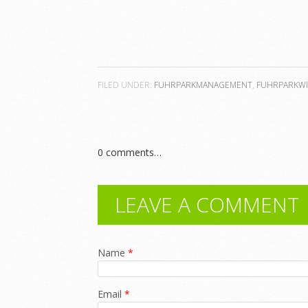
FILED UNDER:
FUHRPARKMANAGEMENT
,
FUHRPARKWI
0
comments…
LEAVE A COMMENT
Name
*
Email
*