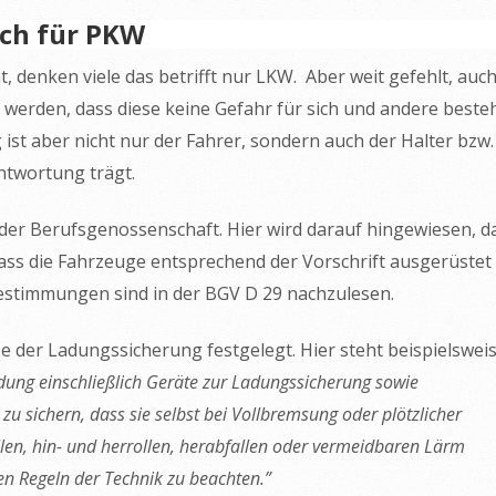
uch für PKW
denken viele das betrifft nur LKW. Aber weit gefehlt, auc
werden, dass diese keine Gefahr für sich und andere besteh
ist aber nicht nur der Fahrer, sondern auch der Halter bzw.
ntwortung trägt.
n der Berufsgenossenschaft. Hier wird darauf hingewiesen, d
ass die Fahrzeuge entsprechend der Vorschrift ausgerüstet
Bestimmungen sind in der BGV D 29 nachzulesen.
e der Ladungssicherung festgelegt. Hier steht beispielswei
dung einschließlich Geräte zur Ladungssicherung sowie
u sichern, dass sie selbst bei Vollbremsung oder plötzlicher
en, hin- und herrollen, herabfallen oder vermeidbaren Lärm
n Regeln der Technik zu beachten.”