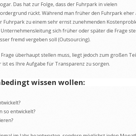
sogar. Das hat zur Folge, dass der Fuhrpark in vielen
rdergrund rückt. Während man früher den Fuhrpark eher 
der Fuhrpark zu einem sehr ernst zunehmenden Kostenprob
Unternehmensleitung sich früher oder später die Frage stel
ser fremd vergeben soll (Outsourcing).
rage überhaupt stellen muss, liegt jedoch zum großen Teil
r ist es Ihre Aufgabe für Transparenz zu sorgen.
bedingt wissen wollen:
twickelt?
 so entwickelt?
ieren?
 einmal im Jahr beantworten, sondern möglichst jeden Monat!