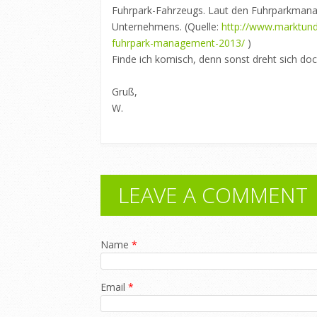
Fuhrpark-Fahrzeugs. Laut den Fuhrparkman
Unternehmens. (Quelle:
http://www.marktund
fuhrpark-management-2013/
)
Finde ich komisch, denn sonst dreht sich do
Gruß,
W.
LEAVE A COMMENT
Name
*
Email
*