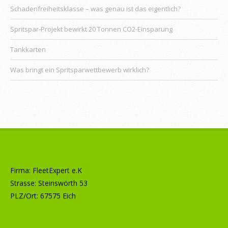
Schadenfreiheitsklasse – was genau ist das eigentlich?
Spritspar-Projekt bewirkt 20 Tonnen CO2-Einsparung
Tankkarten
Was bringt ein Spritsparwettbewerb wirklich?
Firma: FleetExpert e.K
Strasse: Steinswörth 53
PLZ/Ort: 67575 Eich