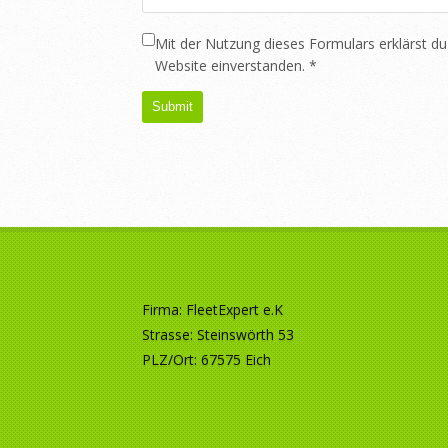
Mit der Nutzung dieses Formulars erklärst du
Website einverstanden.
*
Firma: FleetExpert e.K
Strasse: Steinswörth 53
PLZ/Ort: 67575 Eich