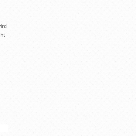
ird
cht