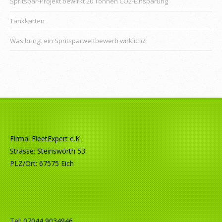
Spritspar-Projekt bewirkt 20 Tonnen CO2-Einsparung
Tankkarten
Was bringt ein Spritsparwettbewerb wirklich?
Firma: FleetExpert e.K
Strasse: Steinswörth 53
PLZ/Ort: 67575 Eich
Tel: 07044 9034946