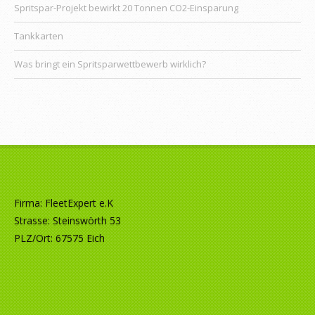
Spritspar-Projekt bewirkt 20 Tonnen CO2-Einsparung
Tankkarten
Was bringt ein Spritsparwettbewerb wirklich?
Firma: FleetExpert e.K
Strasse: Steinswörth 53
PLZ/Ort: 67575 Eich