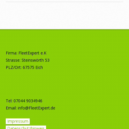
Firma: FleetExpert e.K
Strasse: Steinswörth 53
PLZ/Ort: 67575 Eich
Tel: 07044 9034946
Email:
info@FleetExpert.de
Impressum
Datenschutzhinweis