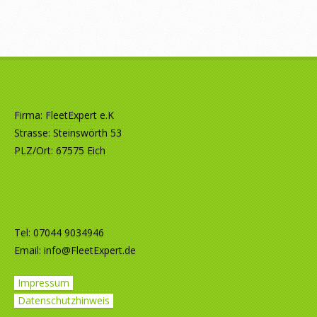
Firma: FleetExpert e.K
Strasse: Steinswörth 53
PLZ/Ort: 67575 Eich
Tel: 07044 9034946
Email:
info@FleetExpert.de
Impressum
Datenschutzhinweis